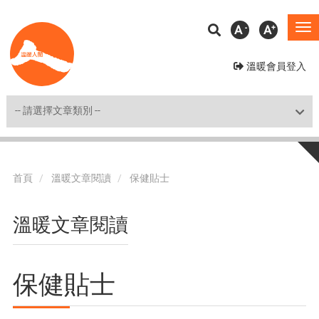
移
A
A
To
至
na
主
溫暖會員登入
內
容
Shortcut
首頁
溫暖文章閱讀
保健貼士
溫暖文章閱讀
保健貼士