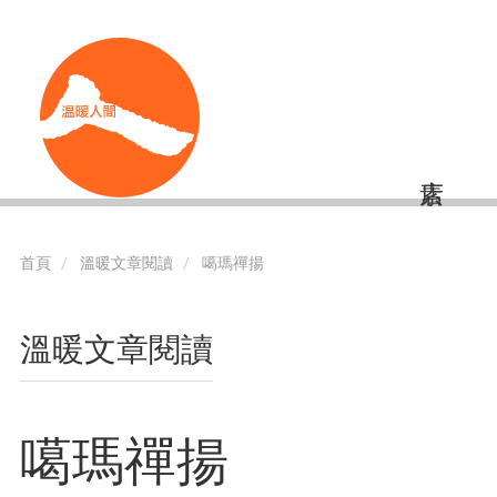
移
Shortcut
至
主
內
容
首頁
溫暖文章閱讀
噶瑪禪揚
溫暖文章閱讀
噶瑪禪揚