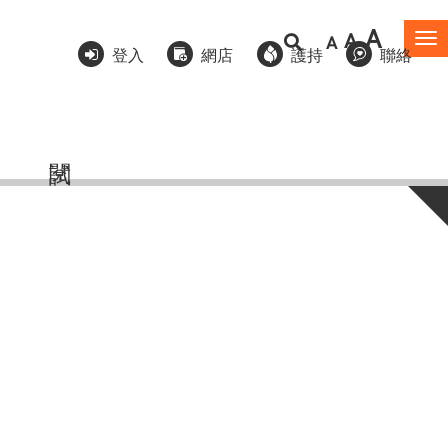
A
A
A
To
登入
網店
護持
聯絡
na