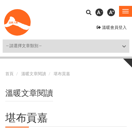
移
A
A
To
至
na
主
溫暖會員登入
內
容
Shortcut
首頁
溫暖文章閱讀
堪布貢嘉
溫暖文章閱讀
堪布貢嘉