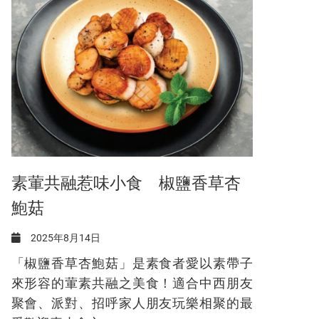
素葷共融惹味小食 椒鹽香草杏
鮑菇
2025年8月14日
「椒鹽香草杏鮑菇」是素食者愛以素帶子
來形容的葷素共融之美食！適合中西朋友
聚會、派對、招呼家人朋友玩樂相聚的最