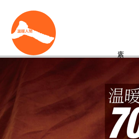
移
Shortcut
至
主
內
容