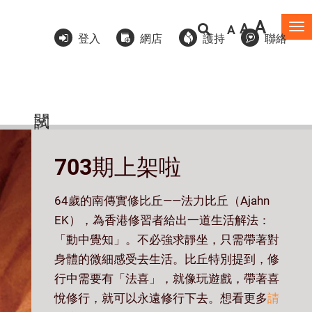
A
A
A
To
登入
網店
護持
聯絡
na
703期上架啦
64歲的南傳實修比丘——法力比丘（Ajahn
EK），為香港修習者給出一道生活解法：
「動中覺知」。不必強求靜坐，只需帶著對
身體的微細感受去生活。比丘特別提到，修
行中需要有「法喜」，就像玩遊戲，帶著喜
悅修行，就可以永遠修行下去。想看更多
請