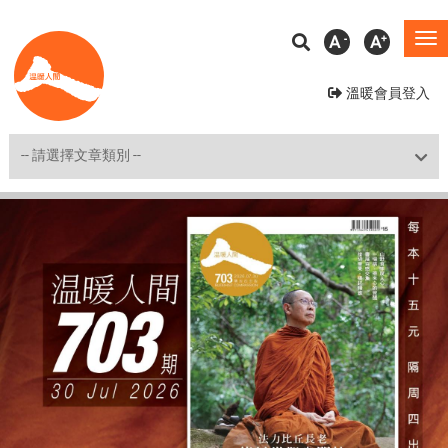
移
A
A
To
至
na
主
溫暖會員登入
內
容
Shortcut