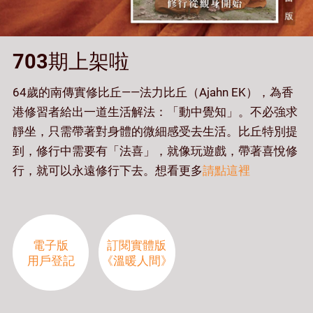
703期上架啦
64歲的南傳實修比丘——法力比丘（Ajahn EK），為香
港修習者給出一道生活解法：「動中覺知」。不必強求
靜坐，只需帶著對身體的微細感受去生活。比丘特別提
到，修行中需要有「法喜」，就像玩遊戲，帶著喜悅修
行，就可以永遠修行下去。想看更多
請點這裡
電子版
訂閱實體版
用戶登記
《溫暖人間》