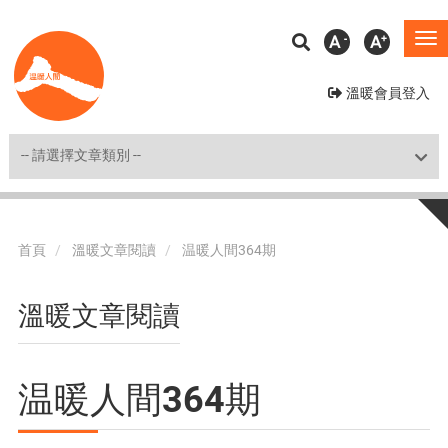
移
A
A
To
至
na
主
溫暖會員登入
內
容
Shortcut
首頁
溫暖文章閱讀
温暖人間364期
溫暖文章閱讀
温暖人間364期