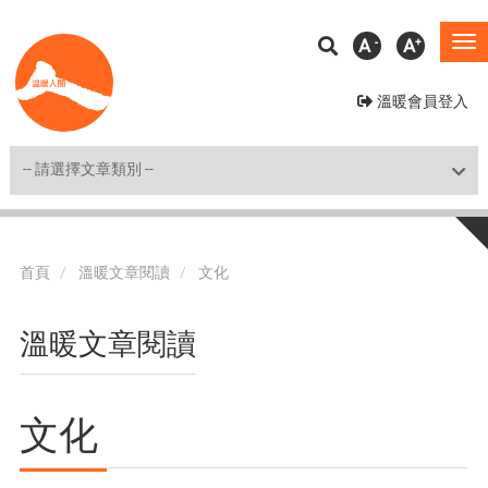
移
A
A
To
至
na
主
溫暖會員登入
內
容
Shortcut
首頁
溫暖文章閱讀
文化
溫暖文章閱讀
文化