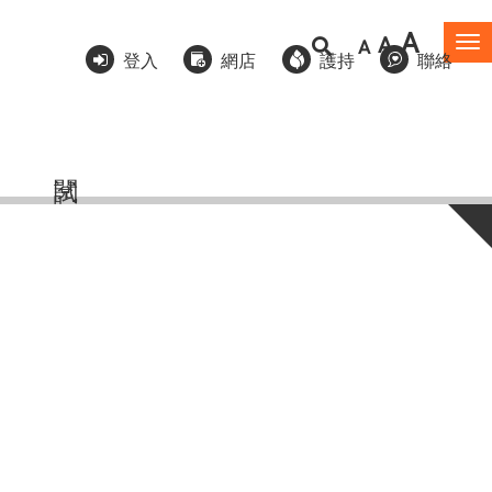
A
A
A
To
登入
網店
護持
聯絡
na