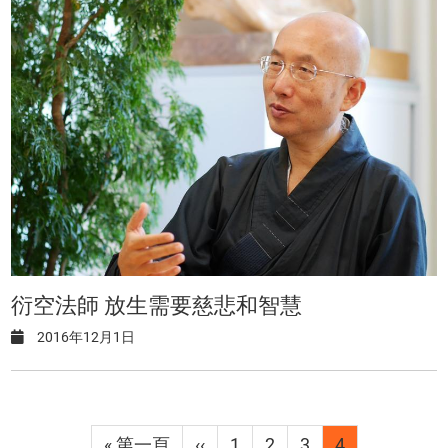
衍空法師 放生需要慈悲和智慧
2016年12月1日
Pagination
First
« 第一頁
Previous
‹‹
Page
1
Page
2
Page
3
目
4