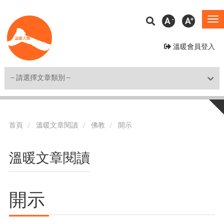
移
A
A
To
至
na
主
溫暖會員登入
內
容
Shortcut
首頁
溫暖文章閱讀
佛教
開示
溫暖文章閱讀
開示