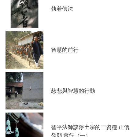
執着佛法
智慧的前行
慈悲與智慧的行動
智平法師談淨土宗的三資糧 正信
發願 實行（一）