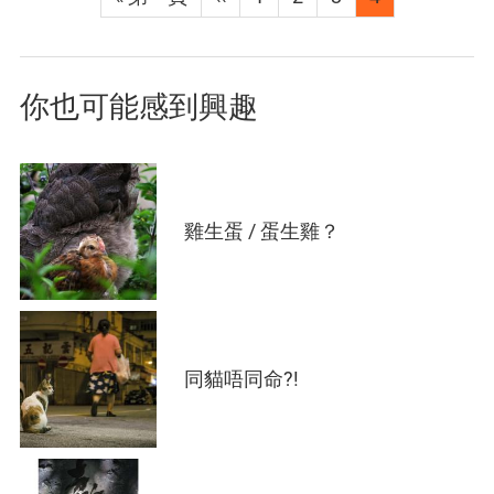
page
page
前
頁
面
你也可能感到興趣
雞生蛋 / 蛋生雞？
同貓唔同命?!