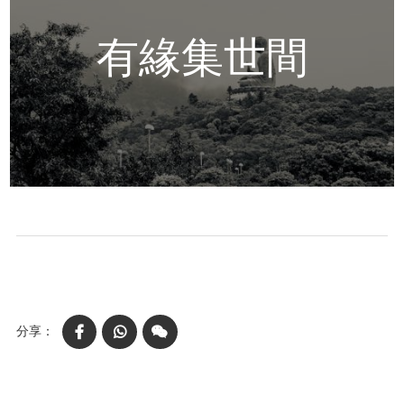
有緣集世間
Facebook
WhatsApp
WeChat