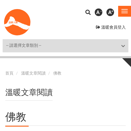
移
A
A
To
至
na
主
溫暖會員登入
內
容
Shortcut
首頁
溫暖文章閱讀
佛教
溫暖文章閱讀
佛教