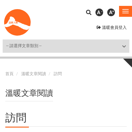
移
A
A
To
至
na
主
溫暖會員登入
內
容
Shortcut
首頁
溫暖文章閱讀
訪問
溫暖文章閱讀
訪問