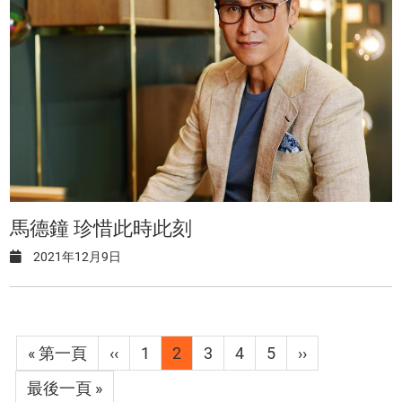
馬德鐘 珍惜此時此刻
2021年12月9日
Pagination
First
« 第一頁
Previous
‹‹
Page
1
目
2
Page
3
Page
4
Page
5
下
››
page
page
前
一
Last
最後一頁 »
頁
頁