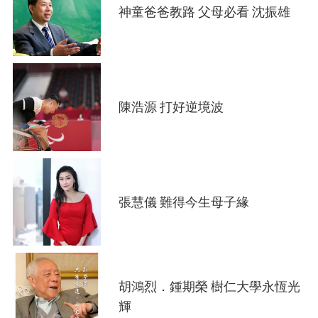
神童爸爸教路 父母必看 沈振雄
陳浩源 打好逆境波
張慧儀 難得今生母子緣
胡鴻烈．鍾期榮 樹仁大學永恆光
輝